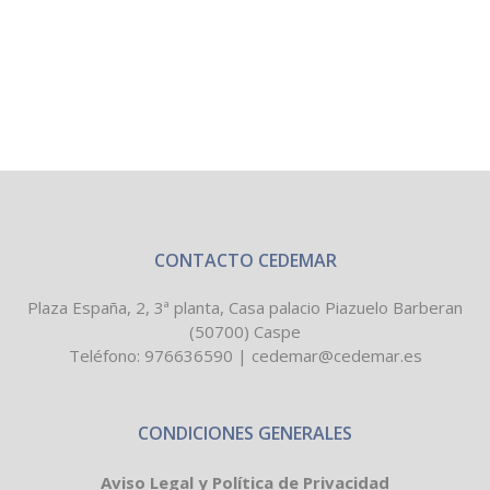
ZOOM
VIEW
CONTACTO CEDEMAR
Plaza España, 2, 3ª planta, Casa palacio Piazuelo Barberan
(50700) Caspe
Teléfono:
976636590
|
cedemar@cedemar.es
CONDICIONES GENERALES
Aviso Legal y Política de Privacidad