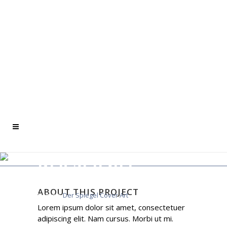
DER SPIEGEL
COVER ART
ABOUT THIS PROJECT
Home
>
Der Spiegel Cover Art
Lorem ipsum dolor sit amet, consectetuer
adipiscing elit. Nam cursus. Morbi ut mi.