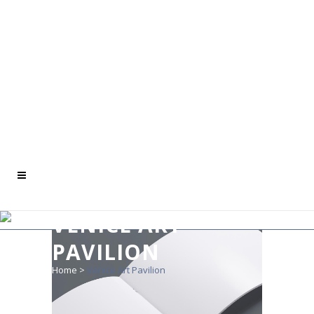
VENICE ART
PAVILION
Home
>
Venice Art Pavilion