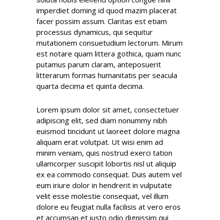
imperdiet doming id quod mazim placerat
facer possim assum. Claritas est etiam
processus dynamicus, qui sequitur
mutationem consuetudium lectorum. Mirum
est notare quam littera gothica, quam nunc
putamus parum claram, anteposuerit
litterarum formas humanitatis per seacula
quarta decima et quinta decima.
Lorem ipsum dolor sit amet, consectetuer
adipiscing elit, sed diam nonummy nibh
euismod tincidunt ut laoreet dolore magna
aliquam erat volutpat. Ut wisi enim ad
minim veniam, quis nostrud exerci tation
ullamcorper suscipit lobortis nisl ut aliquip
ex ea commodo consequat. Duis autem vel
eum iriure dolor in hendrerit in vulputate
velit esse molestie consequat, vel illum
dolore eu feugiat nulla facilisis at vero eros
et accumsan et iusto odio dignissim qui